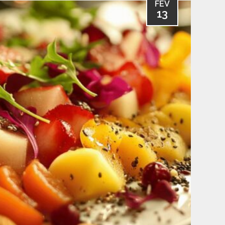
FÉV
13