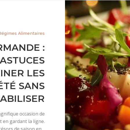
Régimes Alimentaires
RMANDE :
 ASTUCES
INER LES
ÉTÉ SANS
ABILISER
gnifique occasion de
 en gardant la ligne.
ésors de saison en…