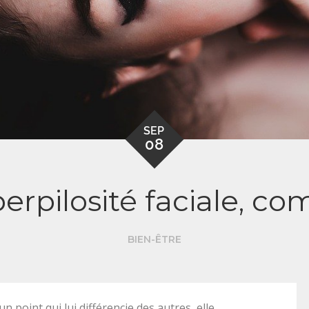
SEP
08
perpilosité faciale, co
BIEN-ÊTRE
point qui lui différencie des autres, elle