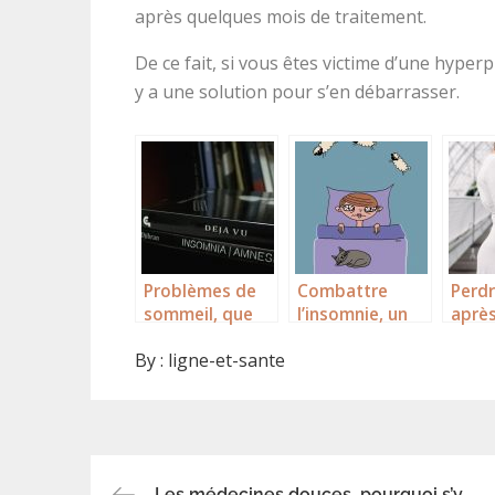
après quelques mois de traitement.
De ce fait, si vous êtes victime d’une hyperp
y a une solution pour s’en débarrasser.
Problèmes de
Combattre
Perdr
sommeil, que
l’insomnie, un
après
faire?
défi!
gross
By :
ligne-et-sante
comm
?
Les médecines douces, pourquoi s’y