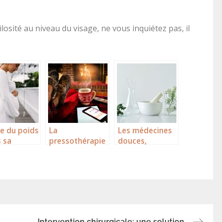
ilosité au niveau du visage, ne vous inquiétez pas, il
e du poids
La
Les médecines
 sa
pressothérapie
douces,
esse,
en quelques
pourquoi s’y
ent faire
lignes
intéresser ?
Intervention chirurgicale: une solution