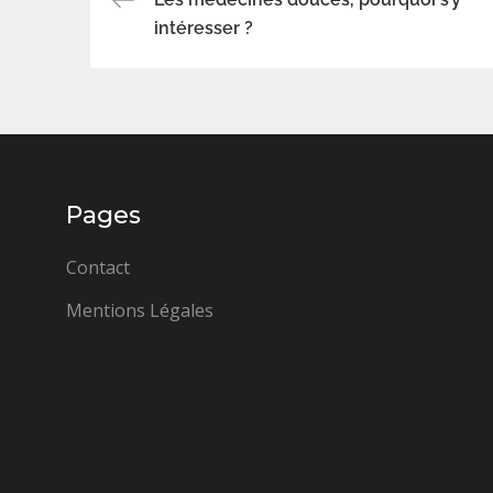
Navigation
intéresser ?
de
l’article
Pages
Contact
Mentions Légales