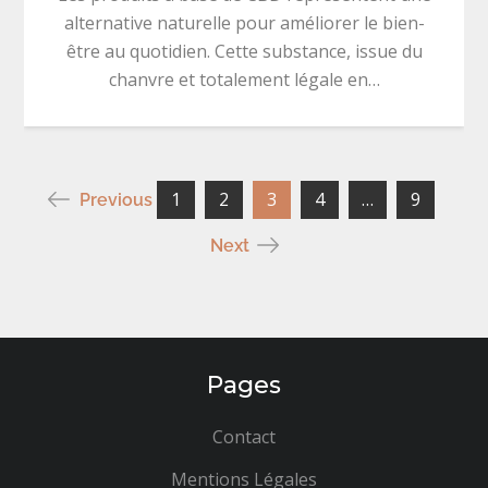
alternative naturelle pour améliorer le bien-
être au quotidien. Cette substance, issue du
chanvre et totalement légale en…
Pagination
1
2
3
4
…
9
Previous
Next
des
publications
Pages
Contact
Mentions Légales