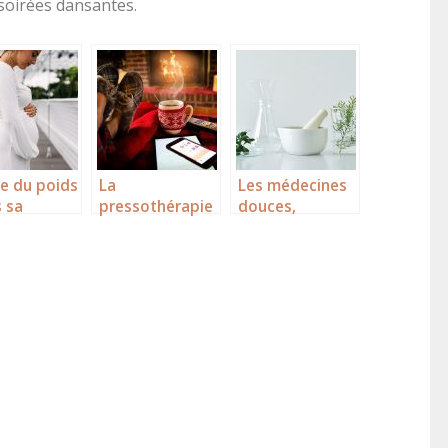
soirées dansantes.
e du poids
La
Les médecines
 sa
pressothérapie
douces,
esse,
en quelques
pourquoi s’y
ent faire
lignes
intéresser ?