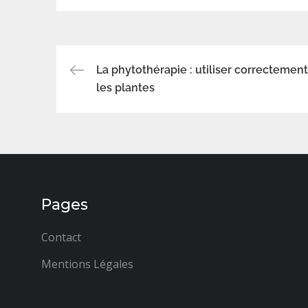
?
maigrir
Navigation
La phytothérapie : utiliser correctement
les plantes
de
l’article
Pages
Contact
Mentions Légales