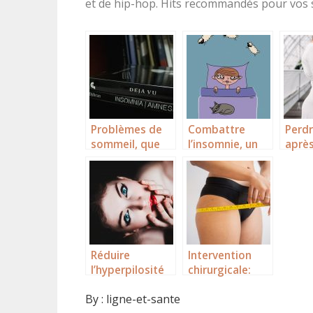
et de hip-hop. Hits recommandés pour vos 
Problèmes de
Combattre
Perdr
sommeil, que
l’insomnie, un
après
faire?
défi!
gross
comm
?
Réduire
Intervention
l’hyperpilosité
chirurgicale:
faciale,
une solution
By :
ligne-et-sante
comment faire
express pour