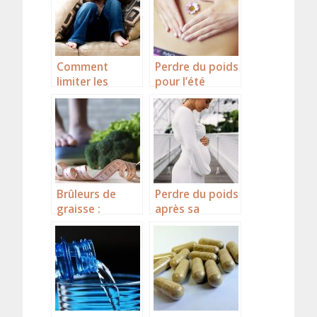
Comment
Perdre du poids
limiter les
pour l’été
angoisses?
Brûleurs de
Perdre du poids
graisse :
après sa
Efficace ou
grossesse,
Intox ?
comment faire
?