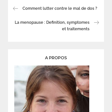
Navigation
Comment lutter contre le mal de dos ?
de
La menopause : Definition, symptomes
et traitements
l’article
A PROPOS