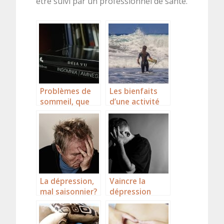
être suivi par un professionnel de santé.
Problèmes de
Les bienfaits
sommeil, que
d’une activité
faire?
sportive sur le
psychique
La dépression,
Vaincre la
mal saisonnier?
dépression