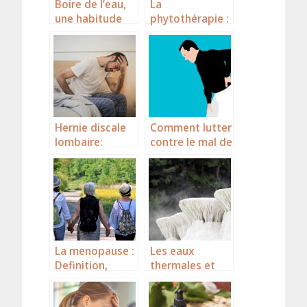
Boire de l’eau,
La
une habitude
phytothérapie :
saine à
utiliser
privilégier
correctement
les plantes
Hernie discale
Comment lutter
lombaire:
contre le mal de
impossible de
dos ?
vivre avec,
quelles sont les
solutions?
La menopause :
Les eaux
Definition,
thermales et
symptomes et
leurs bienfaits
traitements
sur la sante