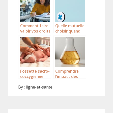
un petit-
téléconsultatio
déjeuner
n face aux
équilibré
déserts
médicaux
Comment faire
Quelle mutuelle
valoir vos droits
choisir quand
en matière de
on est artisan
handicap
en 2026 ?
auprès de la
MDPH
Fossette sacro-
Comprendre
coccygienne :
l’impact des
conséquences
micronutriment
By :
ligne-et-sante
et solutions
s liposomaux
pour rassurer
sur la santé
les parents sur
la santé de leur
enfant