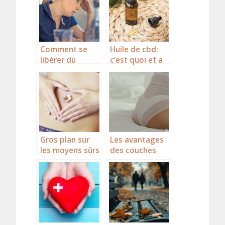
Comment se
Huile de cbd:
libérer du
c’est quoi et a
stress
quoi ca sert?
chronique ?
Gros plan sur
Les avantages
les moyens sûrs
des couches
pour détoxifier
tena pour une
le foie
protection
urinaire
optimale