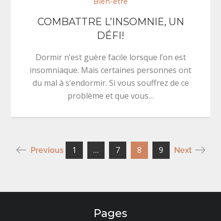
Bien-être
COMBATTRE L’INSOMNIE, UN
DÉFI!
Dormir n’est guère facile lorsque l’on est
insomniaque. Mais certaines personnes ont
du mal à s’endormir. Si vous souffrez de ce
problème et que vous…
Pagination
1
…
7
8
9
Previous
Next
des
publications
Pages